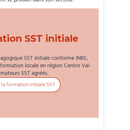
ent se produit dans son secteur.
tion SST initiale
agogique SST initiale conforme INRS,
 formation locale en région Centre Val-
ormateurs SST agréés.
la formation initiale SST