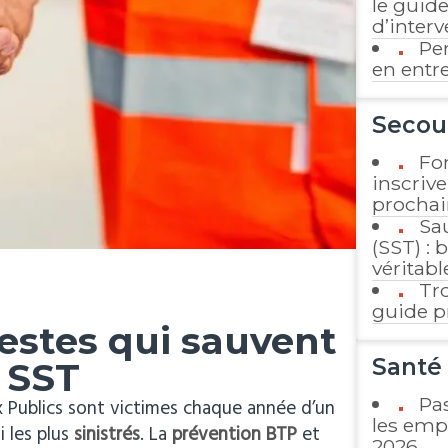
le guide
d’interv
Pe
en entr
Secou
Fo
inscrive
prochai
Sa
(SST) : 
véritabl
Tro
guide p
gestes qui sauvent
Santé 
 SST
Pa
ux Publics sont victimes chaque année d’un
les emp
i les plus
sinistrés
. La
prévention BTP
et
2026