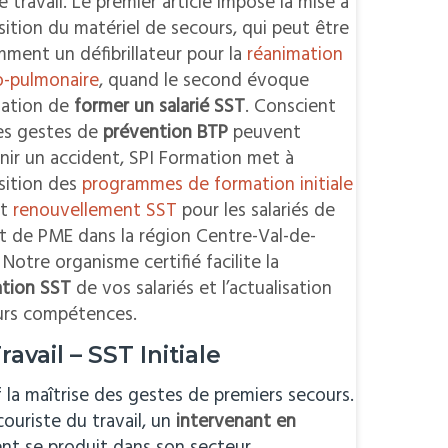
e travail. Le premier article impose la mise à
sition du matériel de secours, qui peut être
ment un défibrillateur pour la
réanimation
o-pulmonaire
, quand le second évoque
igation de
former un salarié SST
. Conscient
es gestes de
prévention BTP
peuvent
nir un accident, SPI Formation met à
sition des
programmes de formation initiale
t
renouvellement SST
pour les salariés de
t de PME dans la région Centre-Val-de-
 Notre organisme certifié facilite la
ation SST
de vos salariés et l’actualisation
urs compétences.
vail – SST Initiale
 la maîtrise des gestes de premiers secours.
ouriste du travail, un
intervenant en