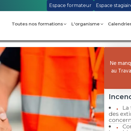
Espace formateur
Espace stagiair
Toutes nos formations
L'organisme
Calendrie
Ne manqu
au Trava
Incen
La
des exti
concerne
Co