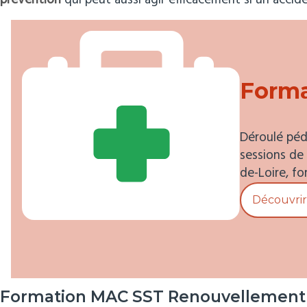
prévention
qui peut aussi agir efficacement si un accid
Forma
Déroulé péd
sessions de
de-Loire, f
Découvrir 
Formation MAC SST Renouvellement