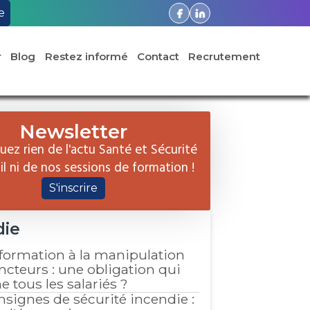
e
r
Blog
Restez informé
Contact
Recrutement
Newsletter
ez rien de l'actu Santé et Sécurité
il ni de nos sessions de formation !
S'inscrire
die
 formation à la manipulation
ncteurs : une obligation qui
 tous les salariés ?
nsignes de sécurité incendie :