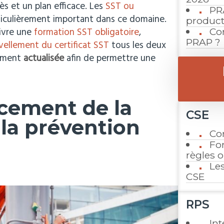
ès et un plan efficace. Les
SST ou
PR
ticulièrement important dans ce domaine.
product
uivre une
formation SST obligatoire
,
Co
PRAP ?
vellement du certificat SST
tous les deux
rement
actualisée
afin de permettre une
cement de la
CSE
 la prévention
Co
For
règles 
Les
CSE
RPS
Int