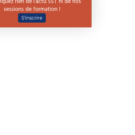
quez rien de l'actu SST ni de nos
sessions de formation !
S'inscrire