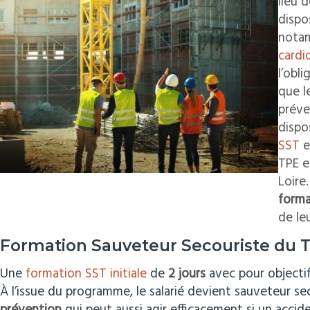
lieu d
dispo
notam
cardi
l’obl
que l
préve
dispo
SST
e
TPE e
Loire.
form
de le
Formation Sauveteur Secouriste du Tra
Une
formation SST initiale
de
2 jours
avec pour objectif
À l’issue du programme, le salarié devient sauveteur sec