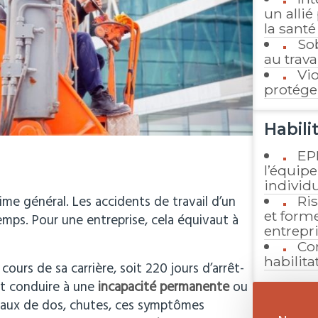
un allié
la santé
So
au trava
Vi
protéger
Habili
EPI
l’équip
individu
ime général. Les accidents de travail d’un
Ris
et form
mps. Pour une entreprise, cela équivaut à
entrepr
Co
habilita
cours de sa carrière, soit 220 jours d’arrêt-
nt conduire à une
incapacité permanente
ou
maux de dos, chutes, ces symptômes