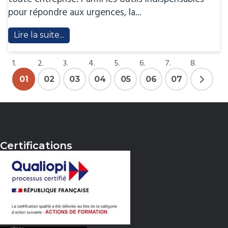
pour répondre aux urgences, la...
Lire la suite...
01
02
03
04
05
06
07
Certifications