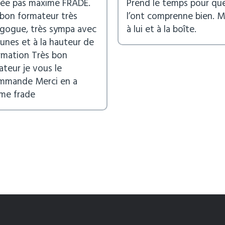
isée pas maxime FRADE.
Prend le temps pour qu
 bon formateur très
l’ont comprenne bien. M
gogue, très sympa avec
à lui et à la boîte.
eunes et à la hauteur de
ormation Très bon
teur je vous le
mmande Merci en a
me frade