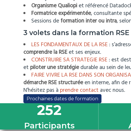
Organisme Qualiopi
et référencé Datadock 
Formatrice expérimentée
, consultante sp
Sessions de
formation inter ou intra
, sel
3 volets dans la formation RSE
LES FONDAMENTAUX DE LA RSE
: s’adres
comprendre la RSE
et ses enjeux.
CONSTRUIRE SA STRATEGIE RSE
: est des
et
piloter une stratégie
durable au sein de leu
FAIRE VIVRE LA RSE DANS SON ORGANIS
démarche RSE structurée
en interne, afin de 
N’hésitez pas à
prendre contact
avec nous.
Prochaines dates de formation
252
Participants