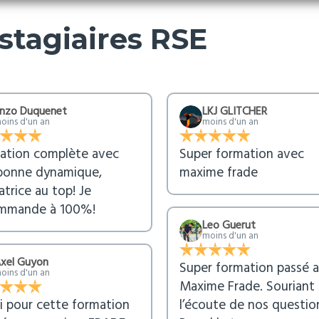
 stagiaires RSE
nzo Duquenet
LKJ GLITCHER
oins d'un an
moins d'un an
ation complète avec
Super formation avec
bonne dynamique,
maxime frade
trice au top! Je
mmande à 100%!
Leo Guerut
moins d'un an
xel Guyon
Super formation passé 
oins d'un an
Maxime Frade. Souriant 
i pour cette formation
l’écoute de nos question