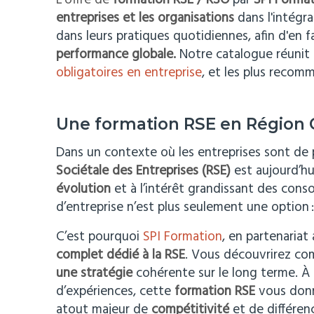
L'offre de
formation RSE / RSO
par
SPI Forma
entreprises et les organisations
dans l'intégr
dans leurs pratiques quotidiennes, afin d'en fa
performance globale.
Notre catalogue réunit
obligatoires en entreprise
, et les plus recomm
Une formation RSE en Région C
Dans un contexte où les entreprises sont de 
Sociétale des Entreprises (RSE)
est aujourd’h
évolution
et à l’intérêt grandissant des con
d’entreprise n’est plus seulement une option : 
C’est pourquoi
SPI Formation
, en partenaria
complet dédié à la RSE
. Vous découvrirez c
une stratégie
cohérente sur le long terme. À
d’expériences, cette
formation RSE
vous donn
atout majeur de
compétitivité
et de différenc