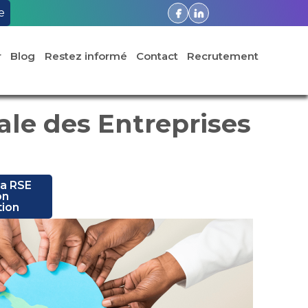
e
r
Blog
Restez informé
Contact
Recrutement
ale des Entreprises
la RSE
on
tion