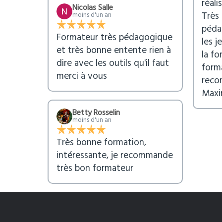
réal
Nicolas Salle
Très
moins d'un an
péda
Formateur très pédagogique
les j
et très bonne entente rien à
la f
dire avec les outils qu'il faut
forma
merci à vous
reco
Maxi
Betty Rosselin
moins d'un an
Très bonne formation,
intéressante, je recommande
très bon formateur