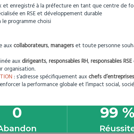
et enregistré à la préfecture en tant que centre de fo
écialisée en RSE et développement durable
on le programme choisi
se aux
collaborateurs
,
managers
et toute personne souha
tinée aux
dirigeants
,
responsables RH
,
responsables RSE
r organisation.
ATION
: s’adresse spécifiquement aux
chefs d’entreprise
renforcer la performance globale et l’impact social, soci
0
99
Abandon
Réussit