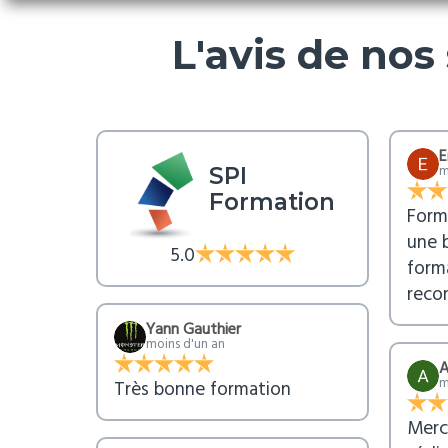
L'avis de nos
E
m
SPI
Formation
Form
une 
5.0
forma
reco
Yann Gauthier
moins d'un an
A
m
Très bonne formation
Merc