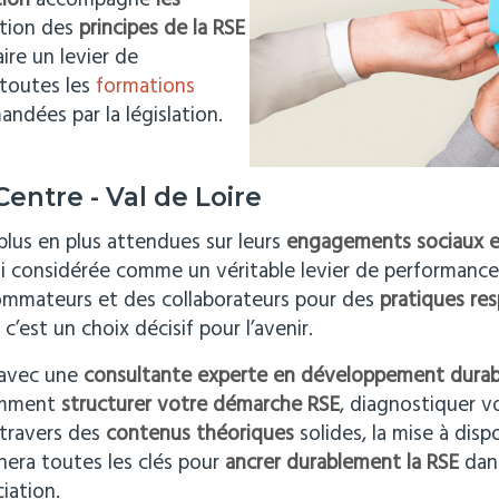
tion
accompagne
les
ation des
principes de la RSE
ire un levier de
 toutes les
formations
andées par la législation.
entre - Val de Loire
plus en plus attendues sur leurs
engagements sociaux 
ui considérée comme un véritable levier de performance
sommateurs et des collaborateurs pour des
pratiques re
c’est un choix décisif pour l’avenir.
t avec une
consultante experte en développement durab
omment
structurer votre démarche RSE
, diagnostiquer v
 travers des
contenus théoriques
solides, la mise à dispo
era toutes les clés pour
ancrer durablement la RSE
dans
iation.