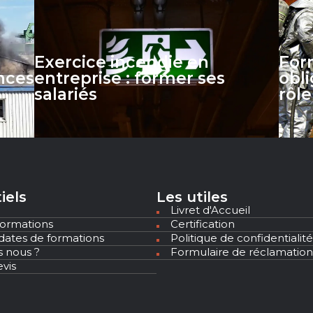
Exercice incendie en
For
ences
entreprise : former ses
obli
salariés
rôle
iels
Les utiles
Livret d'Accueil
formations
Certification
dates de formations
Politique de confidentialité
 nous ?
Formulaire de réclamation
vis