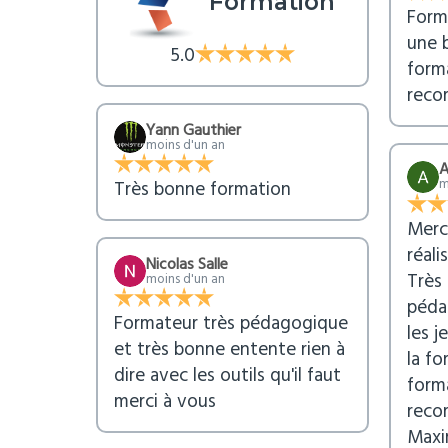
Formation
Form
une 
5.0
forma
reco
Yann Gauthier
moins d'un an
A
m
Très bonne formation
Merc
réal
Nicolas Salle
Très
moins d'un an
péda
Formateur très pédagogique
les j
et très bonne entente rien à
la f
dire avec les outils qu'il faut
forma
merci à vous
reco
Maxi