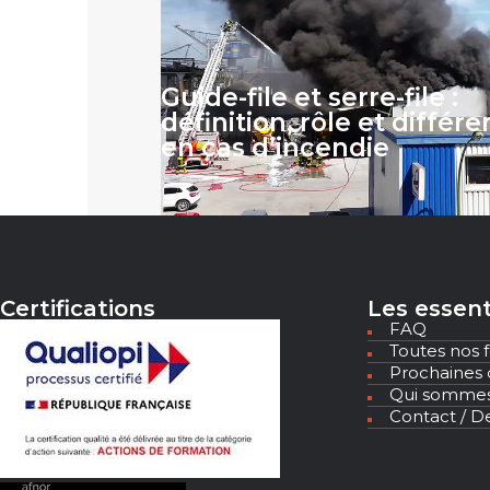
Guide-file et serre-file :
définition, rôle et différ
en cas d’incendie
Certifications
Les essent
FAQ
Toutes nos 
Prochaines 
Qui sommes
Contact / De