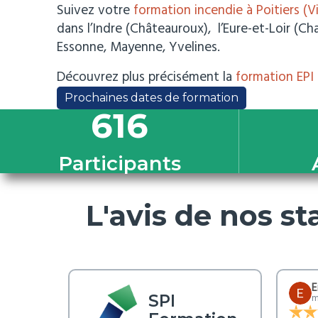
Suivez votre
formation incendie à Poitiers (V
dans l’Indre (Châteauroux), l’Eure-et-Loir (Ch
Essonne, Mayenne, Yvelines.
Découvrez plus précisément la
formation EPI 
Prochaines dates de formation
616
Participants
L'avis de nos st
E
m
SPI