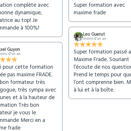
ation complète avec
Super formation avec
bonne dynamique,
maxime frade
trice au top! Je
mmande à 100%!
Leo Guerut
moins d'un an
xel Guyon
Super formation passé 
oins d'un an
Maxime Frade. Souriant 
i pour cette formation
l’écoute de nos question
isée pas maxime FRADE.
Prend le temps pour qu
 bon formateur très
l’ont comprenne bien. M
gogue, très sympa avec
à lui et à la boîte.
eunes et à la hauteur de
ormation Très bon
teur je vous le
mmande Merci en a
me frade