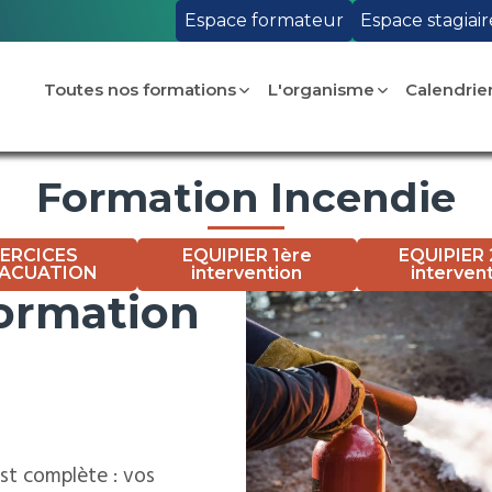
Espace formateur
Espace stagiair
Toutes nos formations
L'organisme
Calendrie
Formation Incendie
ERCICES
EQUIPIER 1ère
EQUIPIER
VACUATION
intervention
interven
formation
st complète : vos