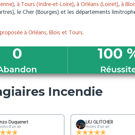
ienne)
,
à Tours (Indre-et-Loire)
,
à Orléans (
Loiret)
,
à Bloi
artres), le Cher (Bourges) et les départements limitroph
proposée à Orléans, Blois et Tours.
0
100
Abandon
Réussit
agiaires Incendie
nzo Duquenet
LKJ GLITCHER
oins d'un an
moins d'un an