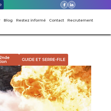
e
r
Blog
Restez informé
Contact
Recrutement
 2nde
GUIDE ET SERRE-FILE
tion