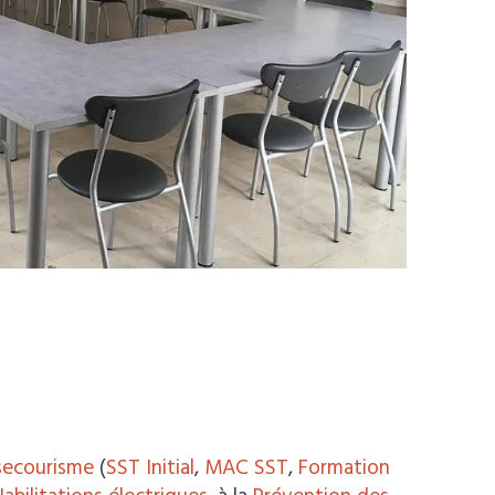
secourisme
(
SST Initial
,
MAC SST
,
Formation