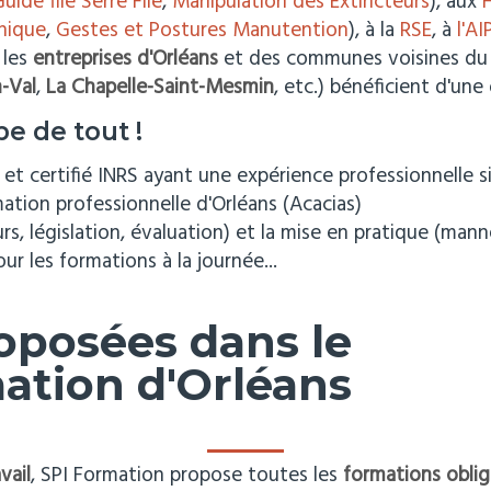
uide file Serre File
,
Manipulation des Extincteurs
), aux
H
nique
,
Gestes et Postures Manutention
), à la
RSE
, à
l'AI
les
entreprises d'Orléans
et des communes voisines d
-Val
,
La Chapelle-Saint-Mesmin
, etc.) bénéficient d'une
e de tout !
é et certifié INRS ayant une expérience professionnelle s
ation professionnelle d'Orléans (Acacias)
s, législation, évaluation) et la mise en pratique (manneq
ur les formations à la journée...
oposées dans le
ation d'Orléans
vail
, SPI Formation propose toutes les
formations oblig