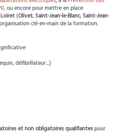
abilitations électriques
, à la
Prévention des
PR
, ou encore pour mettre en place
u
Loiret
(
Olivet
,
Saint-Jean-le-Blanc
,
Saint-Jean-
 organisation clé-en-main de la formation.
ignificative
uin, défibrillateur...)
atoires et non obligatoires qualifiantes
pour