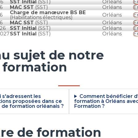
26
SST Initial
(SST)
Orléans
E
6
MAC SST
(SST)
Orléans
E
Charge de manœuvre BS BE
6
Orléans
E
(Habilitations électriques)
6
MAC SST
(SST)
Orléans
E
26
SST Initial
(SST)
Orléans
E
2027
SST Initial
(SST)
Orléans
E
u sujet de notre
 formation
i s'adressent les
Comment bénéficier d
ions proposées dans ce
formation à Orléans avec
 de formation orléanais ?
Formation ?
tre de formation