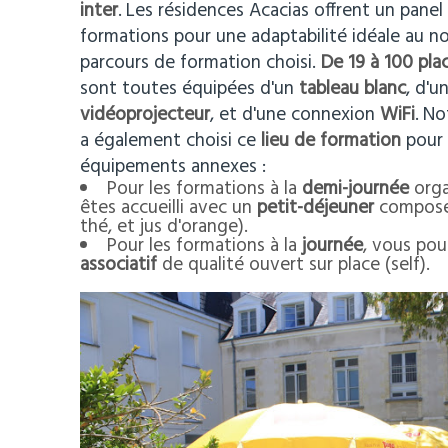
inter
.
Les résidences Acacias offrent un panel
formations pour une adaptabilité idéale au n
parcours de formation choisi.
De 19 à 100 pla
sont toutes équipées d'un
tableau blanc
, d'u
vidéoprojecteur
, et d'une connexion
WiFi
.
No
a également choisi ce
lieu de formation
pour 
équipements annexes :
Pour les formations à la
demi-journée
orga
êtes accueilli avec un
p
etit-déjeuner
composé 
thé, et jus d'orange).
Pour les formations à la
journée
, vous pou
associatif
de qualité ouvert sur place (self).