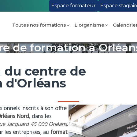
Espace formateur
Espace stagiair
Toutes nos formations
L'organisme
Calendrie
re de formation à Orléans
 du centre de
 d'Orléans
ssionnels inscrits à son offre
Orléans Nord
, dans les
rue Jacquard 45 000 Orléans
.
 les entreprises, au
format