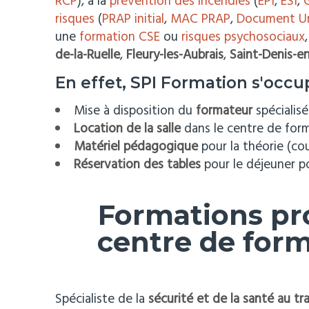
RCP
), à la
prévention des incendies
(
EPI
,
ESI
,
G
risques
(
PRAP initial
,
MAC PRAP
,
Document U
une
formation CSE
ou
risques psychosociaux
,
de-la-Ruelle
,
Fleury-les-Aubrais
,
Saint-Denis-en
En effet, SPI Formation s'occup
Mise à disposition du
formateur
spécialis
Location de la salle
dans le centre de form
Matériel pédagogique
pour la théorie (cour
Réservation des tables
pour le déjeuner po
Formations pr
centre de form
Spécialiste de la
sécurité et de la santé au tra