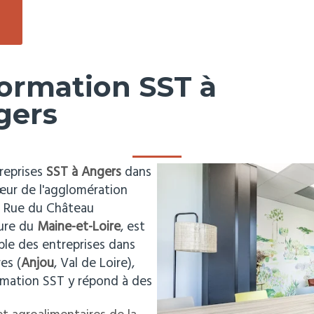
formation SST à
gers
treprises
SST à Angers
dans
œur de l'agglomération
 Rue du Château
ture du
Maine-et-Loire
, est
le des entreprises dans
es (
Anjou
, Val de Loire),
ormation SST y répond à des