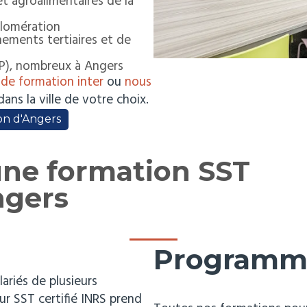
 et agroalimentaires de la
glomération
ements tertiaires et de
RP), nombreux à Angers
 de formation inter
ou
nous
ns la ville de votre choix.
on d'Angers
ne formation SST
ngers
Programm
lariés de plusieurs
ur SST certifié INRS prend