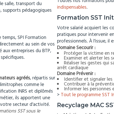
Toutes nos formations pour
e salle, transport du
indispensables
.
…), supports pédagogiques
Formation SST Initi
Votre salarié acquiert les 
pratiques pour intervenir en
e temps, SPI Formation
professionnels. À l'issue, il 
 directement au sein de vos
Domaine Secourir :
é aux entreprises du BTP,
Protéger la victime en r
 spécifiques.
Examiner et alerter les 
Réaliser les gestes qui 
arrêt cardiaque
Domaine Prévenir :
mateurs agréés
, répartis sur
Identifier et signaler le
Contribuer à la préventi
 limitrophes comme le
Informer les personnes 
tification INRS et diplômés
>
Tout le programme SST Ini
étier, ils apportent une
votre secteur d'activité.
Recyclage MAC SST 
rmations SST sous le