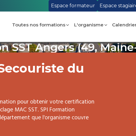
Espace formateur
Espace stagiair
Toutes nos formations
L'organisme
Calendrie
n SST Angers (49, Maine-
Secouriste du
mation pour obtenir votre certification
cyclage MAC SST. SPI Formation
, département que l'organisme couvre