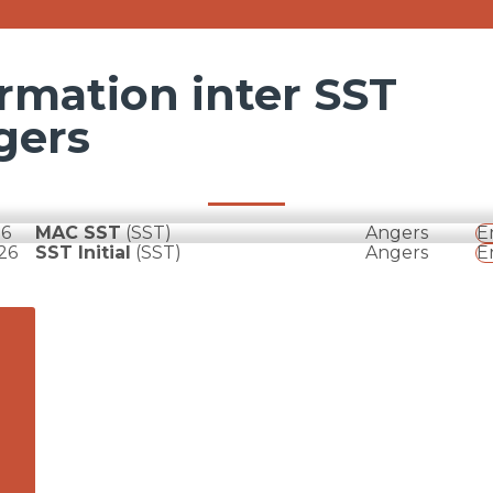
rmation inter SST
gers
26
MAC SST
(SST)
Angers
E
26
SST Initial
(SST)
Angers
E