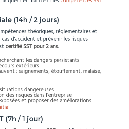
 acquérir et maintenir les
compétences SST
ale (14h / 2 jours)
compétences théoriques, réglementaires et
 cas d'accident et prévenir les risques
est
certifié SST pour 2 ans
.
echerchant les dangers persistants
secours extérieurs
sauvent : saignements, étouffement, malaise,
s situations dangereuses
on des risques dans l'entreprise
exposées et proposer des améliorations
tial
(7h / 1 jour)