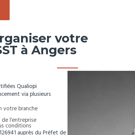
rganiser votre
SST à Angers
ifiées Qualiopi
ancement via plusieurs
n votre branche
e l'entreprise
s conditions
0126941 auprès du Préfet de