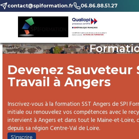
contact@spiformation.fr
06.86.88.51.27
Formatio
Devenez Sauveteur 
Travail à Angers
Inscrivez-vous à la formation SST Angers de SPI For
initiale ou renouvelez vos compétences avec le re
intervient à Angers et dans tout le Maine-et-Loire
depuis sa région Centre-Val de Loire.
S'inscrire