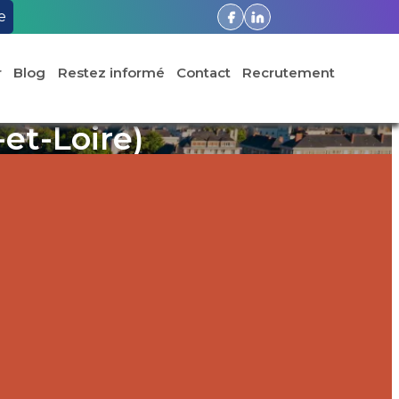
e
r
Blog
Restez informé
Contact
Recrutement
et-Loire)