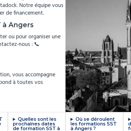
atadock. Notre équipe vous
er de financement.
T à Angers
nter ou pour organiser une
ntactez-nous :
📞
mation, vous accompagne
épond à toutes vos
T
Quelles sont les
Où se déroulent
e
prochaines dates
les formations SST
d
de formation SST à
à Angers ?
f